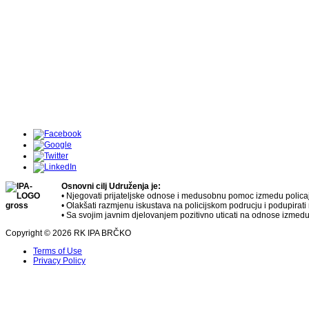
Osnovni cilj Udruženja je:
• Njegovati prijateljske odnose i medusobnu pomoc izmedu policaja
• Olakšati razmjenu iskustava na policijskom podrucju i podupirat
• Sa svojim javnim djelovanjem pozitivno uticati na odnose izmedu
Copyright © 2026 RK IPA BRČKO
Terms of Use
Privacy Policy