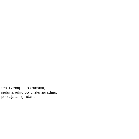
ca u zemlji i inostranstvu,
i medunarodnu policijsku saradnju,
 policajaca i gradana.