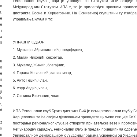
 -
Регионалног клуба , који је усклађен са Статутом ИПА секције
ao
Међународним Статутом ИПА-е, те је прилагођен правним пропис
e.
дистрикта Босне и Херцеговине. На Оснивачкој скупштини су изабра
je
управљања клуба и то:
ke
i
na
УПРАВНИ ОДБОР:
li
1. Мустафа Ибришимовић, предсједник,
2. Милан Николић, секретар,
eu
3. Мухамед Жижић, благајник,
ao
4. Горана Ковачевић, записничар,
je
ji
5. Анто Геџић, члан,
or
6. Азур Авдић, члан,
ji
7. Синиша Биочанин, члан.
ek
e,
od
ИПА Регионални клуб Брчко дистрикт БиХ је осми регионални клуб у Б
Херцеговини те ће својим дјеловањем проводити циљеве секције БиХ.
iz
постојања регионалног клуба је створити пријатељске везе и промови
ak
међународну сарадњу. Регионални клуб је предан принципима одређ
on
Универзалном декларацијом о људским правима усвојеном од Уједињ