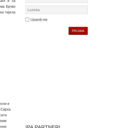
 БиХ и са
има Брчко
на тијела
Upamti me
PRIJAVA
осни и
 Сврха
сати
еним
IPA PARTNERI
ених