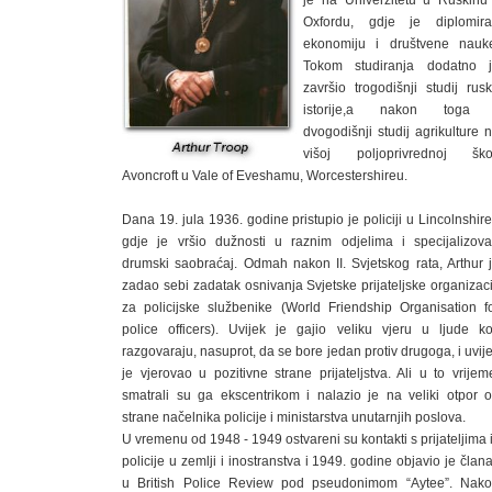
je na Univerzitetu u Ruskinu
Oxfordu, gdje je diplomir
ekonomiju i društvene nauk
Tokom studiranja dodatno 
završio trogodišnji studij rus
istorije,a nakon toga 
dvogodišnji studij agrikulture 
višoj poljoprivrednoj ško
Avoncroft u Vale of Eveshamu, Worcestershireu.
Dana 19. jula 1936. godine pristupio je policiji u Lincolnshir
gdje je vršio dužnosti u raznim odjelima i specijalizov
drumski saobraćaj. Odmah nakon II. Svjetskog rata, Arthur 
zadao sebi zadatak osnivanja Svjetske prijateljske organizaci
za policijske službenike (World Friendship Organisation f
police officers). Uvijek je gajio veliku vjeru u ljude ko
razgovaraju, nasuprot, da se bore jedan protiv drugoga, i uvij
je vjerovao u pozitivne strane prijateljstva. Ali u to vrijem
smatrali su ga ekscentrikom i nalazio je na veliki otpor 
strane načelnika policije i ministarstva unutarnjih poslova.
U vremenu od 1948 - 1949 ostvareni su kontakti s prijateljima 
policije u zemlji i inostranstva i 1949. godine objavio je član
u British Police Review pod pseudonimom “Aytee”. Nak