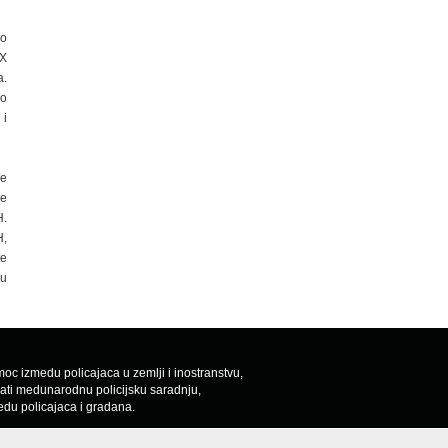
no
XX
a.
po
 i
ne
ne
H.
H,
te
 u
oc izmedu policajaca u zemlji i inostranstvu,
rati medunarodnu policijsku saradnju,
edu policajaca i gradana.