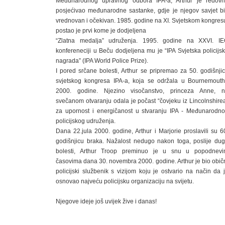
Međunarodnog upravnog odbora IPA-a, Arthur je redov
posjećivao međunarodne sastanke, gdje je njegov savjet b
vrednovan i očekivan. 1985. godine na XI. Svjetskom kongres
postao je prvi kome je dodjeljena
“Zlatna medalja” udruženja. 1995. godine na XXVI. I
konfereneciji u Beču dodjeljena mu je “IPA Svjetska policijs
nagrada” (IPA World Police Prize).
I pored srčane bolesti, Arthur se pripremao za 50. godišnji
svjetskog kongresa IPA-a, koja se održala u Bournemout
2000. godine. Njezino visočanstvo, princeza Anne, 
svečanom otvaranju odala je počast “čovjeku iz Lincolnshire
za upornost i energičanost u stvaranju IPA - Međunarodn
policijskog udruženja.
Dana 22.jula 2000. godine, Arthur i Marjorie proslavili su 6
godišnjicu braka. Nažalost nedugo nakon toga, poslije du
bolesti, Arthur Troop preminuo je u snu u popodnev
časovima dana 30. novembra 2000. godine. Arthur je bio obič
policijski službenik s vizijom koju je ostvario na način da 
osnovao najveću policijsku organizaciju na svijetu.
Njegove ideje još uvijek žive i danas!