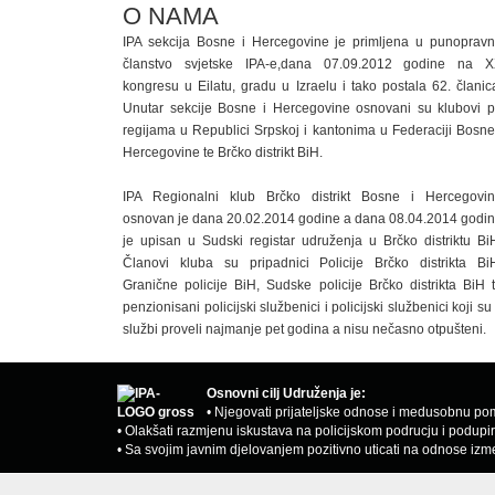
O NAMA
IPA sekcija Bosne i Hercegovine je primljena u punoprav
članstvo svjetske IPA-e,dana 07.09.2012 godine na 
kongresu u Eilatu, gradu u Izraelu i tako postala 62. članic
Unutar sekcije Bosne i Hercegovine osnovani su klubovi 
regijama u Republici Srpskoj i kantonima u Federaciji Bosne
Hercegovine te Brčko distrikt BiH.
IPA Regionalni klub Brčko distrikt Bosne i Hercegovi
osnovan je dana 20.02.2014 godine a dana 08.04.2014 godi
je upisan u Sudski registar udruženja u Brčko distriktu Bi
Članovi kluba su pripadnici Policije Brčko distrikta Bi
Granične policije BiH, Sudske policije Brčko distrikta BiH 
penzionisani policijski službenici i policijski službenici koji su
službi proveli najmanje pet godina a nisu nečasno otpušteni.
Osnovni cilj Udruženja je:
• Njegovati prijateljske odnose i medusobnu pom
• Olakšati razmjenu iskustava na policijskom podrucju i podupi
• Sa svojim javnim djelovanjem pozitivno uticati na odnose izm