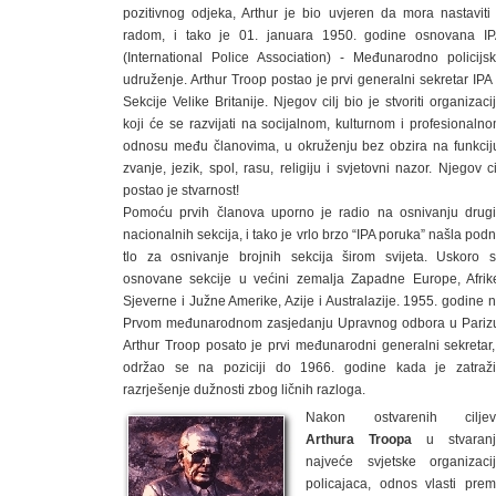
pozitivnog odjeka, Arthur je bio uvjeren da mora nastaviti
radom, i tako je 01. januara 1950. godine osnovana I
(International Police Association) - Međunarodno policijs
udruženje. Arthur Troop postao je prvi generalni sekretar IPA
Sekcije Velike Britanije. Njegov cilj bio je stvoriti organizaci
koji će se razvijati na socijalnom, kulturnom i profesionaln
odnosu među članovima, u okruženju bez obzira na funkcij
zvanje, jezik, spol, rasu, religiju i svjetovni nazor. Njegov ci
postao je stvarnost!
Pomoću prvih članova uporno je radio na osnivanju drug
nacionalnih sekcija, i tako je vrlo brzo “IPA poruka” našla pod
tlo za osnivanje brojnih sekcija širom svijeta. Uskoro 
osnovane sekcije u većini zemalja Zapadne Europe, Afrik
Sjeverne i Južne Amerike, Azije i Australazije. 1955. godine 
Prvom međunarodnom zasjedanju Upravnog odbora u Pariz
Arthur Troop posato je prvi međunarodni generalni sekretar,
održao se na poziciji do 1966. godine kada je zatraž
razrješenje dužnosti zbog ličnih razloga.
Nakon ostvarenih ciljev
Arthura Troopa
u stvaranj
najveće svjetske organizaci
policajaca, odnos vlasti pre