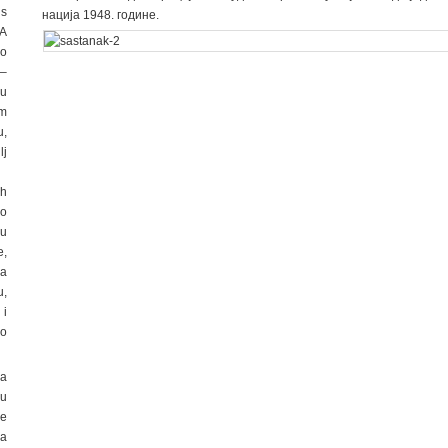
 s
нација 1948. године.
PA
ko
 –
ju
om
u,
lj
ih
no
su
e,
na
u,
 i
io
a
u
je
ma