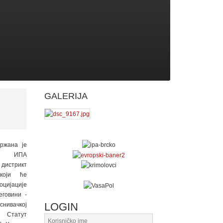
GALERIJA
држана је
на ИПА
дистрикт
који ће
цијације
еговини -
LOGIN
нивачкој
 Статут