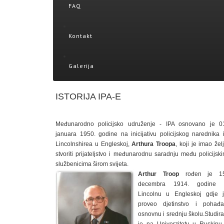
FAQ
Kontakt
Galerija
ISTORIJA IPA-E
Međunarodno policijsko udruženje - IPA osnovano je 0
januara 1950. godine na inicijativu policijskog narednika 
Lincolnshirea u Engleskoj,
Arthura Troopa
, koji je imao žel
stvoriti prijateljstvo i međunarodnu saradnju među policijsk
službenicima širom svijeta.
Arthur Troop
rođen je 15
decembra 1914. godine 
Lincolnu u Engleskoj gdje 
proveo djetinstvo i pohađ
osnovnu i srednju školu.Studir