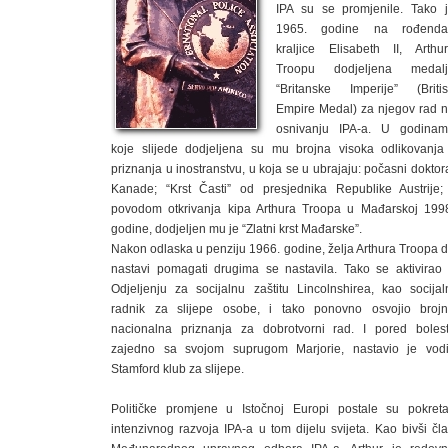
IPA su se promjenile. Tako 
1965. godine na rođenda
kraljice Elisabeth II, Arthu
Troopu dodjeljena medalj
“Britanske Imperije” (Briti
Empire Medal) za njegov rad 
osnivanju IPA-a. U godina
koje slijede dodjeljena su mu brojna visoka odlikovanja
priznanja u inostranstvu, u koja se u ubrajaju: počasni doktor
Kanade; “Krst Časti” od presjednika Republike Austrije;
povodom otkrivanja kipa Arthura Troopa u Mađarskoj 199
godine, dodjeljen mu je “Zlatni krst Mađarske”.
Nakon odlaska u penziju 1966. godine, želja Arthura Troopa 
nastavi pomagati drugima se nastavila. Tako se aktivirao
Odjeljenju za socijalnu zaštitu Lincolnshirea, kao socijal
radnik za slijepe osobe, i tako ponovno osvojio broj
nacionalna priznanja za dobrotvorni rad. I pored bolest
zajedno sa svojom suprugom Marjorie, nastavio je vodi
Stamford klub za slijepe.
Političke promjene u Istočnoj Europi postale su pokret
intenzivnog razvoja IPA-a u tom dijelu svijeta. Kao bivši čl