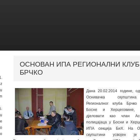
ОСНОВАН ИПА РЕГИОНАЛНИ КЛУБ
БРЧКО
1.
iz
ju
Дана 20.02.2014 године, о
im
Оснивачка скупшти
Регионалног клуба Брчко 
.
Босне и Херцеговине, 
u
дјеловати као члан Асо
je
полицајаца у Босни и Херц
ao
ИПА секција БиХ. На Ос
ao
скупштини усвојен је