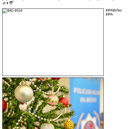
🤝👧🧒
#IPABrčko
#IPA