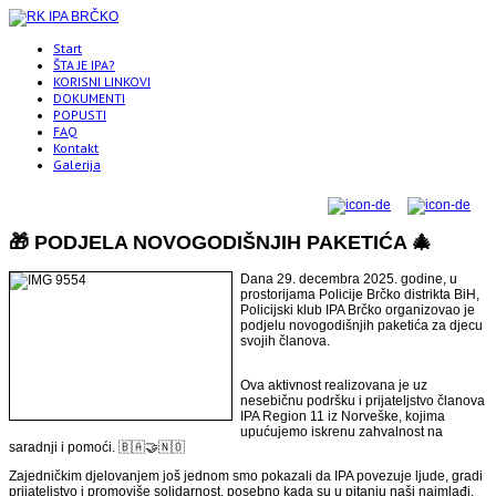
Start
ŠTA JE IPA?
KORISNI LINKOVI
DOKUMENTI
POPUSTI
FAQ
Kontakt
Galerija
🎁 PODJELA NOVOGODIŠNJIH PAKETIĆA 🎄
Dana 29. decembra 2025. godine, u
prostorijama Policije Brčko distrikta BiH,
Policijski klub IPA Brčko organizovao je
podjelu novogodišnjih paketića za djecu
svojih članova.
Ova aktivnost realizovana je uz
nesebičnu podršku i prijateljstvo članova
IPA Region 11 iz Norveške, kojima
upućujemo iskrenu zahvalnost na
saradnji i pomoći. 🇧🇦🤝🇳🇴
Zajedničkim djelovanjem još jednom smo pokazali da IPA povezuje ljude, gradi
prijateljstvo i promoviše solidarnost, posebno kada su u pitanju naši najmlađi.