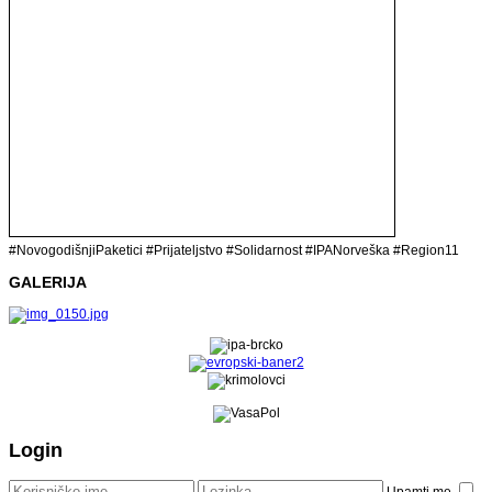
#NovogodišnjiPaketici #Prijateljstvo #Solidarnost #IPANorveška #Region11
GALERIJA
Login
Upamti me