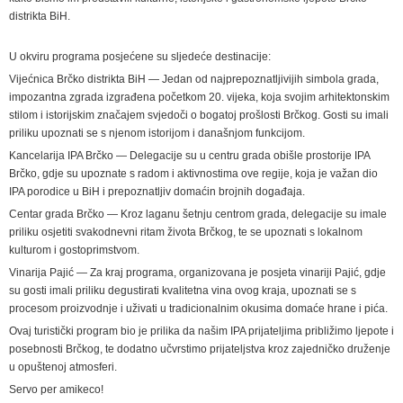
distrikta BiH.
U okviru programa posjećene su sljedeće destinacije:
Vijećnica Brčko distrikta BiH — Jedan od najprepoznatljivijih simbola grada,
impozantna zgrada izgrađena početkom 20. vijeka, koja svojim arhitektonskim
stilom i istorijskim značajem svjedoči o bogatoj prošlosti Brčkog. Gosti su imali
priliku upoznati se s njenom istorijom i današnjom funkcijom.
Kancelarija IPA Brčko — Delegacije su u centru grada obišle prostorije IPA
Brčko, gdje su upoznate s radom i aktivnostima ove regije, koja je važan dio
IPA porodice u BiH i prepoznatljiv domaćin brojnih događaja.
Centar grada Brčko — Kroz laganu šetnju centrom grada, delegacije su imale
priliku osjetiti svakodnevni ritam života Brčkog, te se upoznati s lokalnom
kulturom i gostoprimstvom.
Vinarija Pajić — Za kraj programa, organizovana je posjeta vinariji Pajić, gdje
su gosti imali priliku degustirati kvalitetna vina ovog kraja, upoznati se s
procesom proizvodnje i uživati u tradicionalnim okusima domaće hrane i pića.
Ovaj turistički program bio je prilika da našim IPA prijateljima približimo ljepote i
posebnosti Brčkog, te dodatno učvrstimo prijateljstva kroz zajedničko druženje
u opuštenoj atmosferi.
Servo per amikeco!