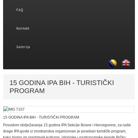
FAQ
Kontakt
Galerija
15 GODINA IPA BIH - TURISTIČKI
PROGRAM
15 GODINA IPA BIH - TURISTIČKI PROGRAM
Povodom obilježavanja 15 godina IPA Sekcije Bosne i Hercegovine, za naše
drage IPA goste iz inostranstva organizovan je poseban turistički program,
kako bismo im predstavili kulturne, istorijske i gastronomske ljepote Brčko