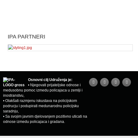
IPA PARTNERI
Osnovni cilj Udruženja je:
• Njegovati prijateljske odnose i
medusobnu pomoc izmedu policajaca u zemlji i
inostranstvu,
• Olakšati razmjenu iskustava na policijskom
podrucju i podupirati medunarodnu policijsku
saradnju,
• Sa svojim javnim djelovanjem pozitivno uticati na
odnose izmedu policajaca i gradana.