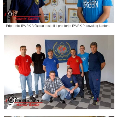
Pripadnici IPA RK Brčko su posjetili i prostorije IPA RK Posavskog kantona.