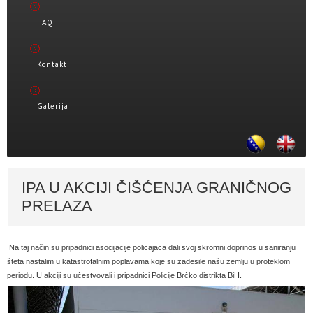
FAQ
Kontakt
Galerija
IPA U AKCIJI ČIŠĆENJA GRANIČNOG
PRELAZA
Na taj način su pripadnici asocijacije policajaca dali svoj skromni doprinos u saniranju
šteta nastalim u katastrofalnim poplavama koje su zadesile našu zemlju u proteklom
periodu. U akciji su učestvovali i pripadnici Policije Brčko distrikta BiH.